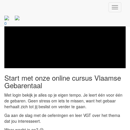
Overslaan
Toggle
en
navigati
naar
de
0
inhoud
gaan
Start met onze online cursus Vlaamse
Gebarentaal
Met login bekijk je alles op je eigen tempo. Je leert één voor één
de gebaren. Geen stress om iets te missen, want het gebaar
herhaalt zich tot jij beslist om verder te gaan.
Ga aan de slag met de oefeningen en leer VGT over het thema
dat jou interesseert.
Waar wacht je op? 😉